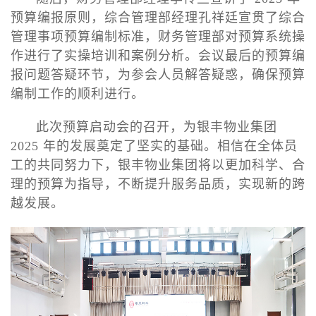
预算编报原则，综合管理部经理孔祥廷宣贯了综合
管理事项预算编制标准，财务管理部对预算系统操
作进行了实操培训和案例分析。会议最后的预算编
报问题答疑环节，为参会人员解答疑惑，确保预算
编制工作的顺利进行。
此次预算启动会的召开，为银丰物业集团
2025 年的发展奠定了坚实的基础。相信在全体员
工的共同努力下，银丰物业集团将以更加科学、合
理的预算为指导，不断提升服务品质，实现新的跨
越发展。