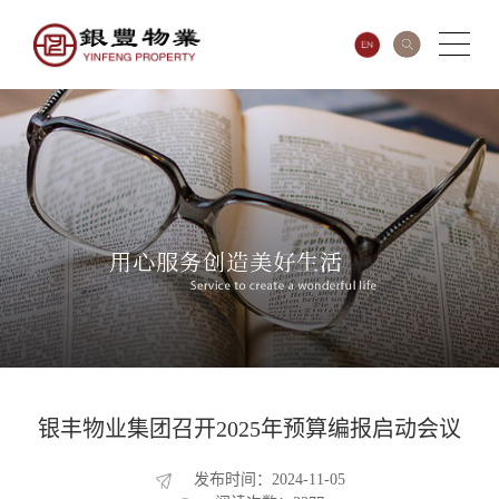
银丰物业集团召开2025年预算编报启动会议
发布时间：2024-11-05