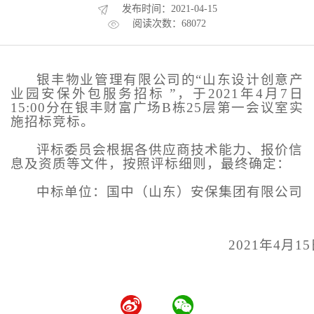
发布时间：2021-04-15
阅读次数：68072
银丰物业管理有限公司的
“
山东设计创意产
业园安保外包
服务招标
”，于202
1
年
4
月
7
日
1
5
:
0
0分在银丰财富广场B栋2
5
层
第一会议室
实
施招标竞标。
评标委员会根据各供应商技术能力、报价信
息及资质等文件，按照评标细则，最终确定：
中标单位：
国中（山东）安保集团
有限公司
202
1
年
4
月
15